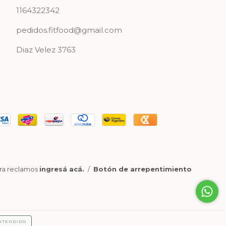
1164322342
pedidos.fitfood@gmail.com
Diaz Velez 3763
ara reclamos
ingresá acá.
/
Botón de arrepentimiento
NTENDIDO