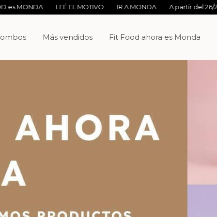
NDA
LEÉ EL MOTIVO
IR A MONDA
A partir del 26/2 FITFOO
ombos
Más vendidos
Fit Food ahora es Monda