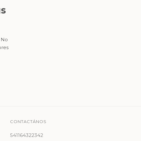
us
. No
ores
CONTACTÁNOS
541164322342