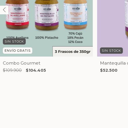
SIN STOCK
ENVÍO GRATIS
SIN STOCK
Combo Gourmet
Mantequilla 
$109.900
$104.405
$52.500