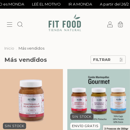
OD es MONDA
LEÉ EL MOTIVO
IR A MONDA
A partir del 26/
0
Inicio
.
Más vendidos
Más vendidos
FILTRAR
SIN STOCK
SIN STOCK
ENVÍO GRATIS