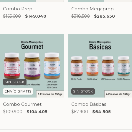
Combo Prep
Combo Megaprep
$165.600
$149.040
$318.500
$285.650
SIN STOCK
ENVÍO GRATIS
SIN STOCK
Combo Gourmet
Combo Básicas
$109.900
$104.405
$67.900
$64.505