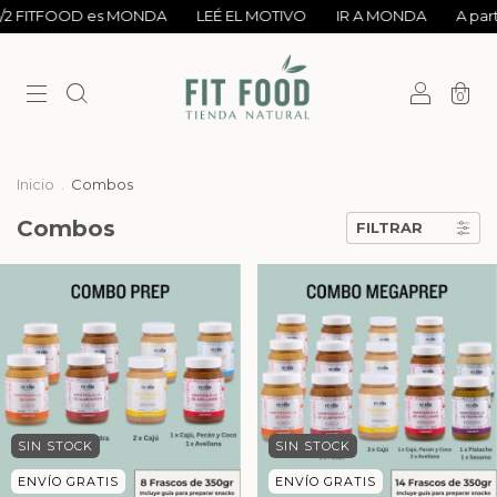
6/2 FITFOOD es MONDA
LEÉ EL MOTIVO
IR A MONDA
A part
0
Inicio
.
Combos
Combos
FILTRAR
SIN STOCK
SIN STOCK
ENVÍO GRATIS
ENVÍO GRATIS